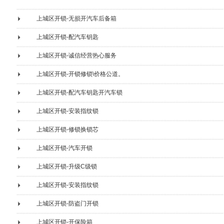
上城区开锁-无损开汽车后备箱
上城区开锁-配汽车钥匙
上城区开锁-诚信经营热心服务
上城区开锁-开锁修锁\价格公道。
上城区开锁-配汽车钥匙开汽车锁
上城区开锁-安装指纹锁
上城区开锁-修锁换锁芯
上城区开锁-汽车开锁
上城区开锁-升级C级锁
上城区开锁-安装指纹锁
上城区开锁-防盗门开锁
上城区开锁-开保险箱