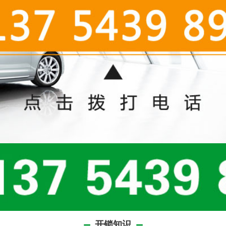
－
－
开锁知识